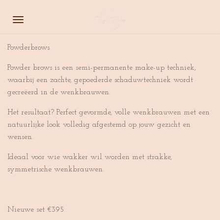
Ga
direct
naar
de
Powderbrows
hoofdinhoud
Powder brows is een semi-permanente make-up techniek,
waarbij een zachte, gepoederde schaduwtechniek wordt
gecreëerd in de wenkbrauwen.
Het resultaat? Perfect gevormde, volle wenkbrauwen met een
natuurlijke look volledig afgestemd op jouw gezicht en
wensen.
Ideaal voor wie wakker wil worden met strakke,
symmetrische wenkbrauwen.
Nieuwe set €395